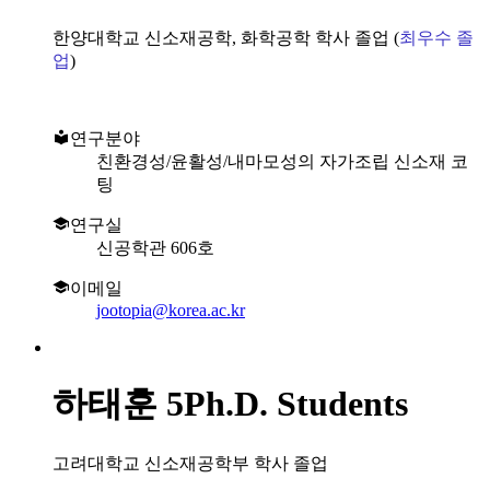
한양대학교 신소재공학, 화학공학 학사 졸업 (
최우수 졸
업
)
연구분야
친환경성/윤활성/내마모성의 자가조립 신소재 코
팅
연구실
신공학관 606호
이메일
jootopia@korea.ac.kr
하태훈
5Ph.D. Students
고려대학교 신소재공학부 학사 졸업