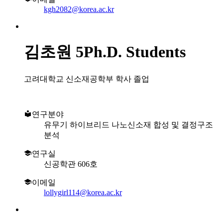
kgh2082@korea.ac.kr
김초원
5Ph.D. Students
고려대학교 신소재공학부 학사 졸업
연구분야
유무기 하이브리드 나노신소재 합성 및 결정구조
분석
연구실
신공학관 606호
이메일
lollygirl114@korea.ac.kr